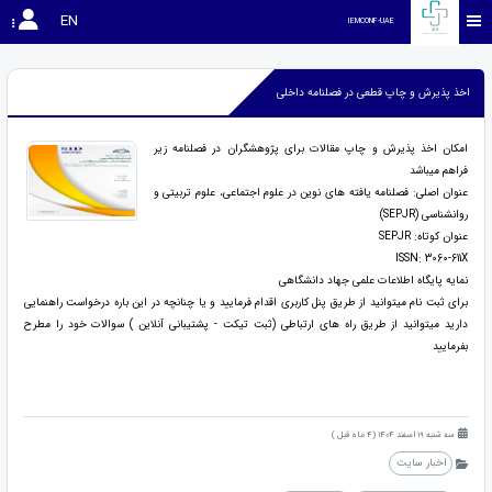
EN
IEMCONF-UAE
اخذ پذیرش و چاپ قطعی در فصلنامه داخلی
امکان اخذ پذیرش و چاپ مقالات برای پژوهشگران در فصلنامه زیر
فراهم میباشد
عنوان اصلی:
فصلنامه یافته های نوین
در علوم اجتماعی، علوم تربیتی و
روانشناسی
(SEPJR)
عنوان کوتاه: SEPJR
ISSN: 3060-611X
نمایه پایگاه اطلاعات علمی جهاد دانشگاهی
برای ثبت نام میتوانید از طریق پنل کاربری اقدام فرمایید و یا چنانچه در این باره درخواست راهنمایی
دارید میتوانید از طریق راه های ارتباطی (ثبت تیکت - پشتیبانی آنلاین ) سوالات خود را مطرح
بفرمایید
سه شنبه 19 اسفند 1404 (4 ماه قبل )
اخبار سایت