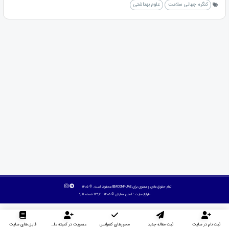
کنگره جهانی سلامت
علوم بهداشتی
تمام حقوق مادی و معنوی برای IEMCONF-UAE محفوظ است. © ۱۴۰۵
طراح سایت :
آسان همایش
© ۱۴۰۵ - 1392 نسخه 9.11
ثبت نام در سایت
ثبت مقاله جدید
محورهای کنفرانس
عضویت در کمیته علمی داوران
فایل های سایت