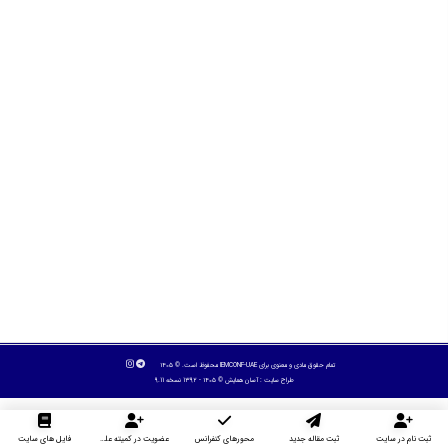
تمام حقوق مادی و معنوی برای IEMCONF-UAE محفوظ است. © ۱۴۰۵
طراح سایت :
آسان همایش
© ۱۴۰۵ - 1392 نسخه 9.11
ثبت نام در سایت
ثبت مقاله جدید
محورهای کنفرانس
عضویت در کمیته علمی داوران
فایل های سایت