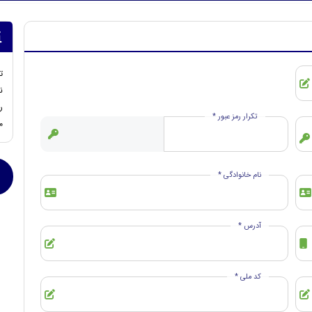
ت
ن
ر
تکرار رمز عبور *
ما
نام خانوادگی *
آدرس *
کد ملی *