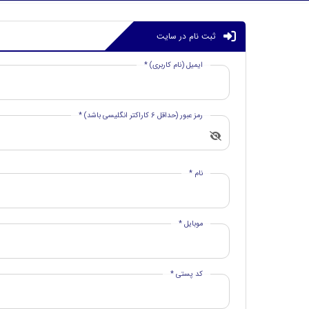
ثبت نام در سایت
ایمیل (نام کاربری) *
رمز عبور (حداقل 6 کاراکتر انگلیسی باشد) *
نام *
موبایل *
کد پستی *