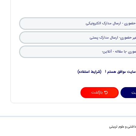
 حضوری - ارسال مدارک الکترونیکی
غیر حضوری- ارسال مدارک پستی
ری -با مقاله - آنلاین-
ن سایت موافق هستم ! (شرایط استفاده)
یت
بازگشت
اشتی و علوم تربیتی