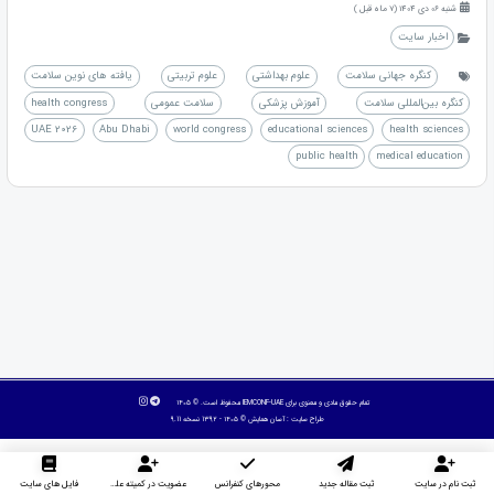
شنبه 06 دی 1404 (7 ماه قبل )
اخبار سایت
کنگره جهانی سلامت
علوم بهداشتی
علوم تربیتی
یافته های نوین سلامت
کنگره بین‌المللی سلامت
آموزش پزشکی
سلامت عمومی
health congress
UAE 2026
Abu Dhabi
world congress
educational sciences
health sciences
public health
medical education
تمام حقوق مادی و معنوی برای IEMCONF-UAE محفوظ است. © ۱۴۰۵
طراح سایت :
آسان همایش
© ۱۴۰۵ - 1392 نسخه 9.11
ثبت نام در سایت
ثبت مقاله جدید
محورهای کنفرانس
عضویت در کمیته علمی داوران
فایل های سایت