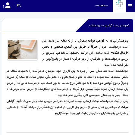
EN
IEMCONF-UAE
نحوه دریافت گواهینامه زودهنگام
پژوهشگرانی که به
گواهی موقت پذیرش یا ارائه مقاله
نیاز دارند، لازم
است درخواست خود را
صرفاً از طریق پنل کاربری شخصی و بخش
«ارسال تیکت»
ثبت نمایند. این فرآیند به‌منظور ساماندهی، تسریع در
بررسی درخواست‌ها و جلوگیری از بروز هرگونه اختلال در پاسخ‌گویی در
نظر گرفته شده است.
خواهشمند است متقاضیان پس از ورود به پنل کاربری خود، موضوع درخواست را به‌صورت شفاف در
بخش تیکت‌ها ثبت نموده و اطلاعات لازم از جمله نام و نام خانوادگی، عنوان مقاله، کد مقاله (در صورت
وجود) و نوع گواهی مورد نیاز را به‌طور کامل درج نمایند. بدیهی است تنها درخواست‌هایی که از طریق
پنل تیکت ارسال شوند مورد بررسی قرار گرفته و درخواست‌های ارسال‌شده از طریق سایر روش‌ها از
جمله ایمیل یا پیام‌های غیررسمی قابل پیگیری نخواهند بود.
پس از ثبت درخواست، تیکت ارسالی توسط دبیرخانه کنفرانس بررسی شده و در صورت تأیید،
گواهی
موقت
در کوتاه‌ترین زمان ممکن از طریق پنل کاربری در اختیار پژوهشگر قرار خواهد گرفت. از همکاری
و همراهی پژوهشگران محترم در رعایت این روند سپاسگزاریم.