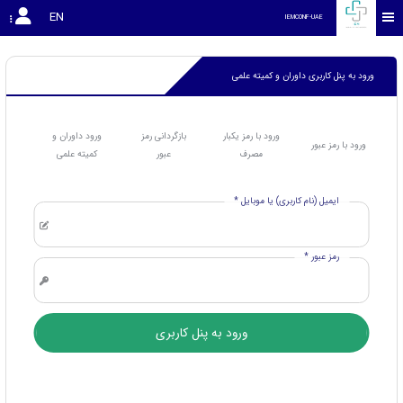
EN
IEMCONF-UAE
ورود به پنل کاربری داوران و کمیته علمی
ورود با رمز یکبار
بازگردانی رمز
ورود داوران و
ورود با رمز عبور
مصرف
عبور
کمیته علمی
ایمیل (نام کاربری) یا موبایل *
رمز عبور *